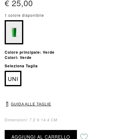
€ 25,00
1 colore disponibile
Colore principale: Verde
Colori: Verde
Seleziona Taglia
UNI
GUIDA ALLE TAGLIE
Dimensioni: 7.2 X 14.4 CM
Aggiungi alla lista desideri
AGGIUNGI AL CARRELLO