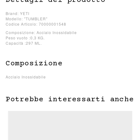
Dettagli del prodotto
Brand: YETI
Modello: "TUMBLER"
Codice Articolo: 70000001548
Composizione: Acciaio Inossidabile
Peso vuoto :0,3 KG.
Capacità :297 ML.
Composizione
Acciaio Inossidabile
Potrebbe interessarti anche