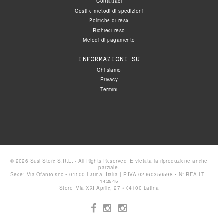
Contattaci
Costi e metodi di spedizioni
Politiche di reso
Richiedi reso
Metodi di pagamento
INFORMAZIONI SU
Chi siamo
Privacy
Termini
© 2026 Susi Store S.R.L. - All Rights Reserved. È vietata la riproduzione anche
parziale.
Sede: Via Ofanto snc • 04100 Latina, Italia | P.IVA 02060350598 • N° REA LT -
142545
Store: Via XXI Aprile, 27 • 04100 Latina