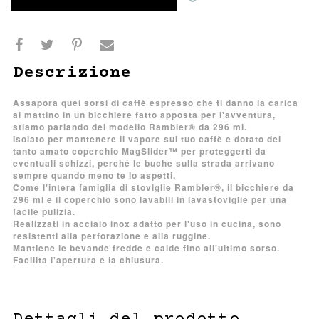
Descrizione
Assapora quei sorsi di caffè espresso che ti danno la carica
al mattino in un bicchiere fatto apposta per l'avventura,
stiamo parlando del modello Rambler® da 296 ml.
Isolato per mantenere il vapore sul tuo caffè e dotato del
tanto amato coperchio MagSlider™ per proteggerti da
eventuali schizzi, perché le buche sulla strada arrivano
sempre quando meno te lo aspetti.
Come l'intera famiglia di stoviglie Rambler®, il bicchiere da
296 ml e il coperchio sono lavabili in lavastoviglie per una
facile pulizia.
Realizzati in acciaio inox adatto per l'uso in cucina, sono
resistenti alla perforazione e alla ruggine.
Mantiene le bevande fredde e calde fino all'ultimo sorso.
Facilita l'apertura e la chiusura.