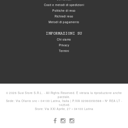
Costi e metodi di spedizioni
Politiche di reso
Richiedi reso
Metodi di pagamento
INFORMAZIONI SU
Chi siamo
Privacy
Termini
© 2026 Susi Store S.R.L. - All Rights Reserved. È vietata la riproduzione anche
parziale.
Sede: Via Ofanto snc • 04100 Latina, Italia | P.IVA 02060350598 • N° REA LT -
142545
Store: Via XXI Aprile, 27 • 04100 Latina