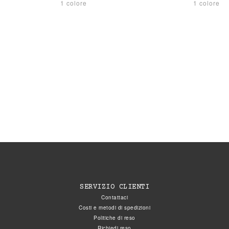
1 colore
1 colore
SERVIZIO CLIENTI
Contattaci
Costi e metodi di spedizioni
Politiche di reso
Richiedi reso