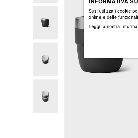
INFORMATIVA SU
Vedi tutti
Vedi tutti
orecchini
bracciali
Susi utilizza i cookie pe
collane
online e delle funzional
orecchini
Leggi la nostra
Informat