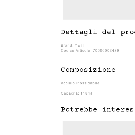
Dettagli del pro
Brand: YETI
Codice Articolo: 70000003439
Composizione
Acciaio Inossidabile
Capacità: 118ml
Potrebbe interes