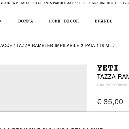
RATUITA in ITALIA PER ORDINI A PARTIRE da € 150,00. RESO GRATUITO. SPEDIZIO
O
DONNA
HOME DECOR
BRANDS
IAMENTO
IAMENTO
SCARPE
SCARPE
RACCE
TAZZA RAMBLER IMPILABILE 2-PAIA 118 ML
r
sneaker
sneaker
New Balance
ihara Yasuhiro
mocassini
scarpe con tacco
Off White
YETI
obs
stivali
stivali
Our Legacy
TAZZA RAM
sandali
scarpe basse
Represent Clothing
Grenoble
mocassini
Sacai
Codice prodotto
sandali
€ 35,00
a bagno
a bagno
1 colore disponib