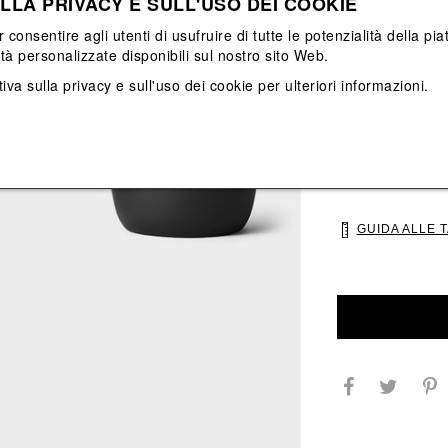
LLA PRIVACY E SULL'USO DEI COOKIE
Vedi tutti
Vedi tutti
r consentire agli utenti di usufruire di tutte le potenzialità della p
ità personalizzate disponibili sul nostro sito Web.
Colore principal
Colori: Grigio, N
iva sulla privacy e sull'uso dei cookie
per ulteriori informazioni.
Seleziona Taglia
UNI
GUIDA ALLE 