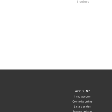
1 colore
ACCOUNT
Il mio account
Controlla ordine
Lista desideri
Mappa del sito