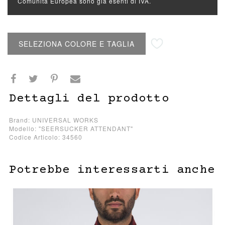
Comunità Europea sono già esenti di IVA.
Aggiungi alla lista desideri
SELEZIONA COLORE E TAGLIA
Dettagli del prodotto
Brand: UNIVERSAL WORKS
Modello: "SEERSUCKER ATTENDANT"
Codice Articolo: 34560
Potrebbe interessarti anche