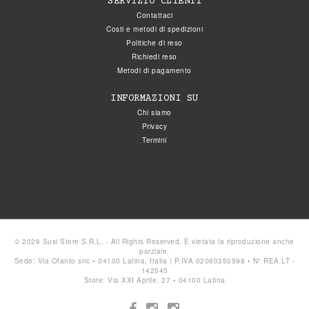
SERVIZIO CLIENTI
Contattaci
Costi e metodi di spedizioni
Politiche di reso
Richiedi reso
Metodi di pagamento
INFORMAZIONI SU
Chi siamo
Privacy
Termini
© 2026 Susi Store S.R.L. - All Rights Reserved. È vietata la riproduzione anche
parziale.
Sede: Via Ofanto snc • 04100 Latina, Italia | P.IVA 02060350598 • N° REA LT -
142545
Store: Via XXI Aprile, 27 • 04100 Latina