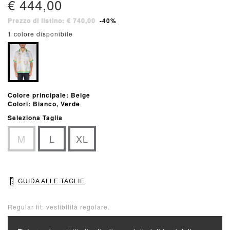
€ 444,00
Prezzo di listino: € 740,00
-40%
1 colore disponibile
Colore principale: Beige
Colori: Bianco, Verde
Seleziona Taglia
M
L
XL
GUIDA ALLE TAGLIE
Regular fit: vestibilità regolare.