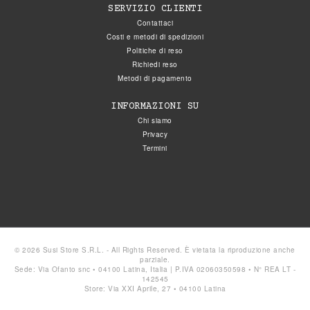
SERVIZIO CLIENTI
Contattaci
Costi e metodi di spedizioni
Politiche di reso
Richiedi reso
Metodi di pagamento
INFORMAZIONI SU
Chi siamo
Privacy
Termini
© 2026 Susi Store S.R.L. - All Rights Reserved. È vietata la riproduzione anche
parziale.
Sede: Via Ofanto snc • 04100 Latina, Italia | P.IVA 02060350598 • N° REA LT -
142545
Store: Via XXI Aprile, 27 • 04100 Latina