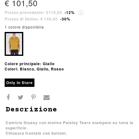
€ 101,50
Prezzo precedente: €116,00
-12%
Prezzo di listino: € 145,00
-30%
1 colore disponibile
Colore principale: Giallo
Colori: Bianco, Giallo, Rosso
Only In Store
Descrizione
Camicia Stussy con motivo Paisley Tears stampato su tutta la
superficie.
Chiusura frontale con bottoni.