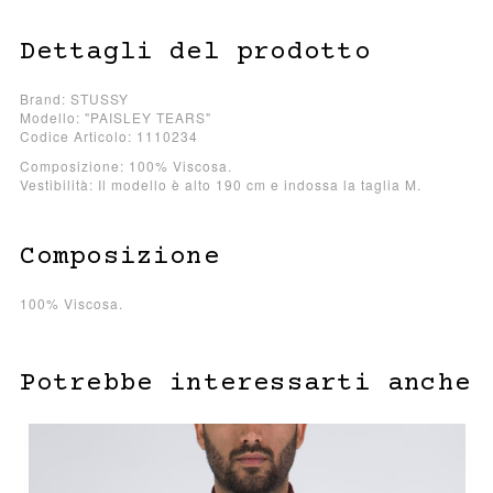
Dettagli del prodotto
Brand: STUSSY
Modello: "PAISLEY TEARS"
Codice Articolo: 1110234
Composizione: 100% Viscosa.
Vestibilità: Il modello è alto 190 cm e indossa la taglia M.
Composizione
100% Viscosa.
Potrebbe interessarti anche