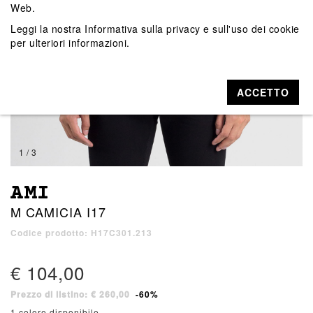
Web.
Leggi la nostra
Informativa sulla privacy e sull'uso dei cookie
per ulteriori informazioni.
ACCETTO
1 / 3
AMI
M CAMICIA I17
Codice prodotto: H17C301.213
€ 104,00
Prezzo di listino: € 260,00
-60%
1 colore disponibile