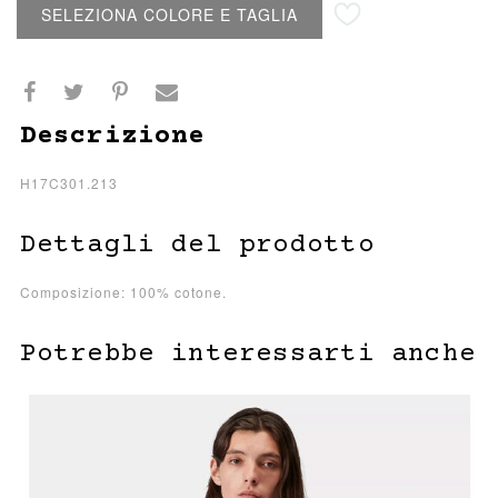
Aggiungi alla lista desideri
SELEZIONA COLORE E TAGLIA
Descrizione
H17C301.213
Dettagli del prodotto
Composizione: 100% cotone.
Potrebbe interessarti anche