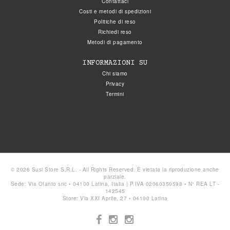
Contattaci
Costi e metodi di spedizioni
Politiche di reso
Richiedi reso
Metodi di pagamento
INFORMAZIONI SU
Chi siamo
Privacy
Termini
© 2026 Susi Store S.R.L. - All Rights Reserved. È vietata la riproduzione anche
parziale.
Sede: Via Ofanto snc • 04100 Latina, Italia | P.IVA 02060350598 • N° REA LT -
142545
Store: Via XXI Aprile, 27 • 04100 Latina