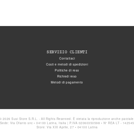
SERVIZIO CLIENTI
Contattaci
Costi e metodi di spedizioni
Politiche di reso
Richiedi reso
Metodi di pagamento
© 2026 Susi Store S.R.L. - All Rights Reserved. È vietata la riproduzione anche parziale
Sede: Via Ofanto snc • 04100 Latina, Italia | P.IVA 02060350598 • N° REA LT - 14254
Store: Via XXI Aprile, 27 • 04100 Latina