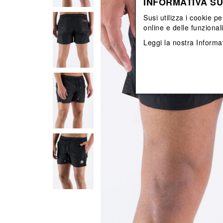
INFORMATIVA SU
Vedi tutti
Vedi tutti
orecchini
bracciali
Susi utilizza i cookie pe
collane
online e delle funzional
orecchini
Leggi la nostra
Informat