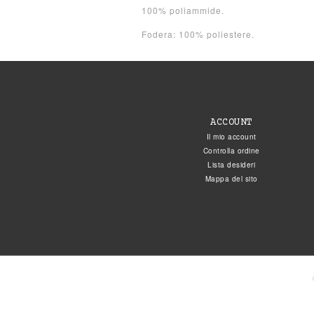
100% poliammide.
Fodera: 100% poliestere.
ACCOUNT
Il mio account
Controlla ordine
Lista desideri
Mappa del sito