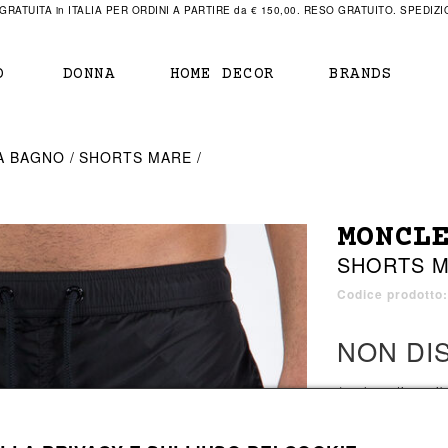
RATUITA in ITALIA PER ORDINI A PARTIRE da € 150,00. RESO GRATUITO. SPEDIZIO
O
DONNA
HOME DECOR
BRANDS
IAMENTO
IAMENTO
SCARPE
SCARPE
A BAGNO
SHORTS MARE
r
sneaker
sneaker
New Balance
ihara Yasuhiro
mocassini
scarpe con tacco
Off White
MONCL
obs
stivali
stivali
Our Legacy
SHORTS 
sandali
scarpe basse
Represent Clothing
Grenoble
mocassini
Sacai
Codice prodotto
sandali
NON DI
a bagno
a bagno
1 colore disponib