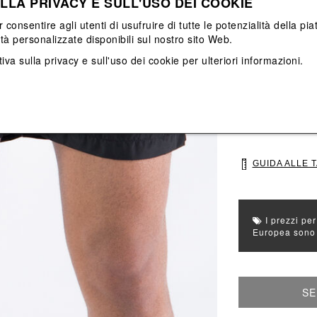
LLA PRIVACY E SULL'USO DEI COOKIE
Vedi tutti
Vedi tutti
r consentire agli utenti di usufruire di tutte le potenzialità della p
ità personalizzate disponibili sul nostro sito Web.
Colore principal
Colori: Nero
iva sulla privacy e sull'uso dei cookie
per ulteriori informazioni.
Seleziona Taglia
S
M
GUIDA ALLE 
I prezzi per
Europea sono g
SE