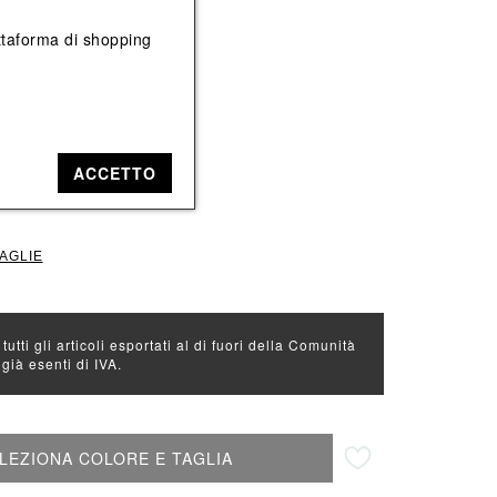
Vedi tutti
Vedi tutti
iattaforma di shopping
e: Nero
L
XL
ACCETTO
TAGLIE
 tutti gli articoli esportati al di fuori della Comunità
ià esenti di IVA.
Aggiungi alla lista desideri
LEZIONA COLORE E TAGLIA