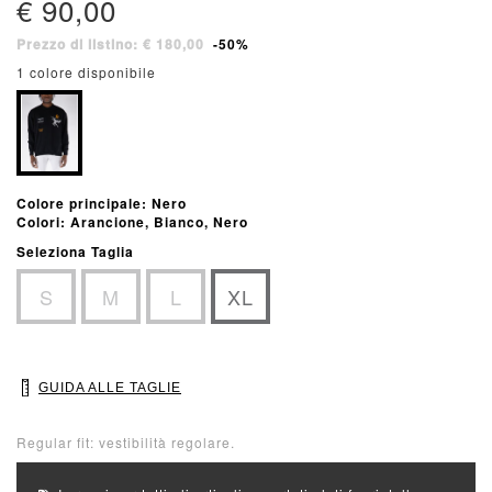
€ 90,00
Prezzo di listino: € 180,00
-50%
1 colore disponibile
Colore principale: Nero
Colori: Arancione, Bianco, Nero
Seleziona Taglia
S
M
L
XL
GUIDA ALLE TAGLIE
Regular fit: vestibilità regolare.