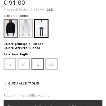
€ 91,00
Prezzo di listino: € 130,00
-30%
3 colori disponibili
Colore principale: Bianco
Colori: Azzurro, Bianco
Seleziona Taglia
S
M
L
XL
GUIDA ALLE TAGLIE
Regular fit: vestibilità regolare.