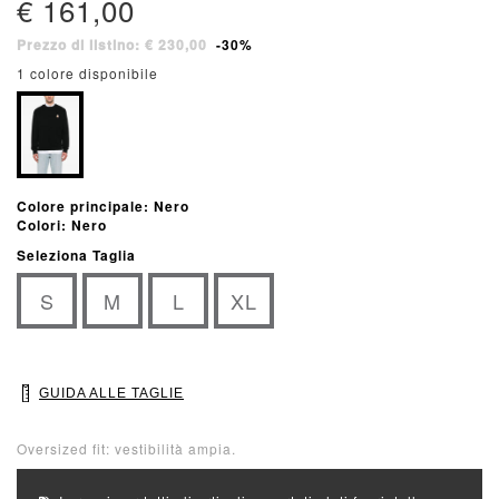
€ 161,00
Prezzo di listino: € 230,00
-30%
1 colore disponibile
Colore principale: Nero
Colori: Nero
Seleziona Taglia
S
M
L
XL
GUIDA ALLE TAGLIE
Oversized fit: vestibilità ampia.