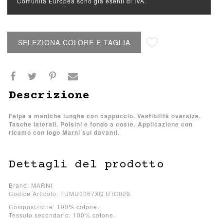
Comunità Europea sono già esenti di IVA.
Aggiungi alla lista desideri
SELEZIONA COLORE E TAGLIA
Descrizione
Felpa a maniche lunghe con cappuccio. Vestibilità oversize.
Tasche laterali. Polsini e fondo a coste. Applicazione con
ricamo con logo Marni sul davanti.
Dettagli del prodotto
Brand: MARNI
Codice Articolo: FUMU0067XQ UTC029
Composizione: 100% cotone.
Tessuto secondario: 100% cotone.