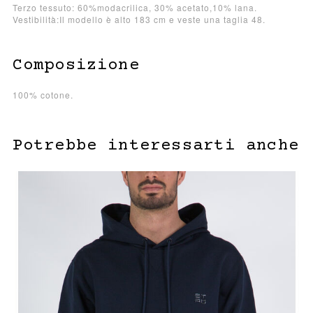
Terzo tessuto: 60%modacrilica, 30% acetato,10% lana.
Vestibilità:Il modello è alto 183 cm e veste una taglia 48.
Composizione
100% cotone.
Potrebbe interessarti anche