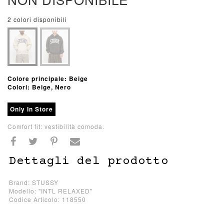
2 colori disponibili
Colore principale: Beige
Colori: Beige, Nero
Only In Store
Comfort fit: vestibilità comoda.
Dettagli del prodotto
Brand: STUSSY
Modello: "INTL RELAXED"
Codice Articolo: 118550