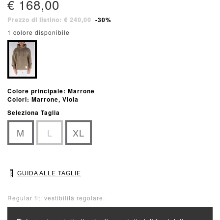
€ 168,00
Prezzo di listino: € 240,00
-30%
1 colore disponibile
Colore principale: Marrone
Colori: Marrone, Viola
Seleziona Taglia
M
L
XL
GUIDA ALLE TAGLIE
Regular fit: vestibilità regolare.