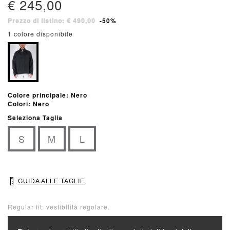
€ 245,00
Prezzo di listino: € 490,00
-50%
1 colore disponibile
Colore principale: Nero
Colori: Nero
Seleziona Taglia
S
M
L
GUIDA ALLE TAGLIE
Regular fit: vestibilità regolare.