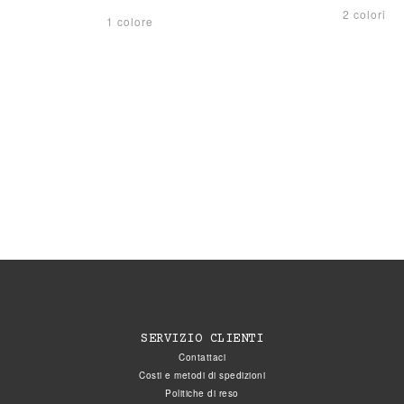
2 colori
1 colore
SERVIZIO CLIENTI
Contattaci
Costi e metodi di spedizioni
Politiche di reso