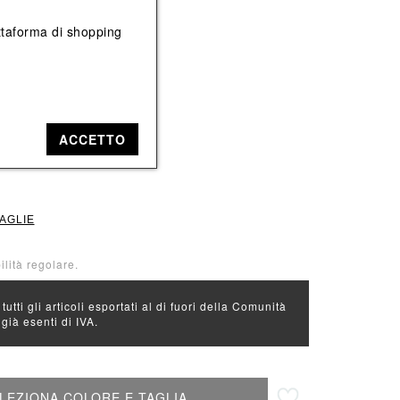
Vedi tutti
Vedi tutti
iattaforma di shopping
e: Blu
Blu
ACCETTO
XL
TAGLIE
ilità regolare.
 tutti gli articoli esportati al di fuori della Comunità
ià esenti di IVA.
Aggiungi alla lista desideri
LEZIONA COLORE E TAGLIA