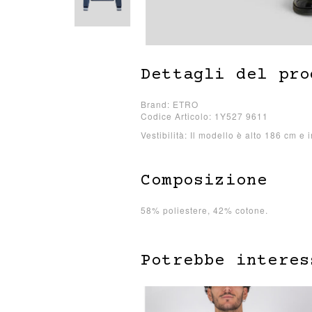
Dettagli del pro
Brand: ETRO
Codice Articolo: 1Y527 9611
Vestibilità: Il modello è alto 186 cm e 
Composizione
58% poliestere, 42% cotone.
Potrebbe interes