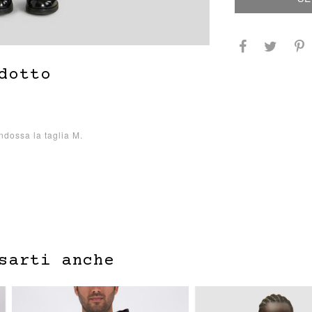
dotto
indossa la taglia M.
sarti anche