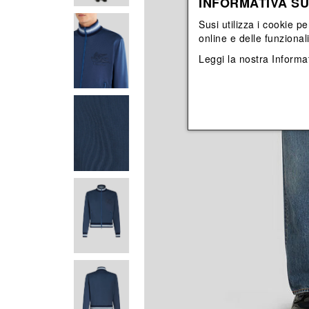
INFORMATIVA SU
Vedi tutti
Vedi tutti
orecchini
bracciali
Susi utilizza i cookie pe
collane
online e delle funzional
orecchini
Leggi la nostra
Informat