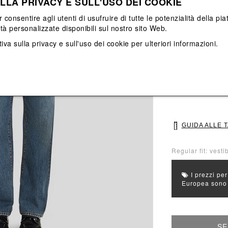
LLA PRIVACY E SULL'USO DEI COOKIE
Vedi tutti
Vedi tutti
r consentire agli utenti di usufruire di tutte le potenzialità della p
ità personalizzate disponibili sul nostro sito Web.
Colore principal
iva sulla privacy e sull'uso dei cookie
per ulteriori informazioni.
Colori: Bianco, 
Seleziona Taglia
M
L
GUIDA ALLE 
Regular fit: vestib
I prezzi per
Europea sono g
SE