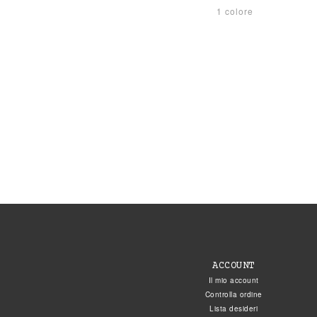
1 colore
ACCOUNT
Il mio account
Controlla ordine
Lista desideri