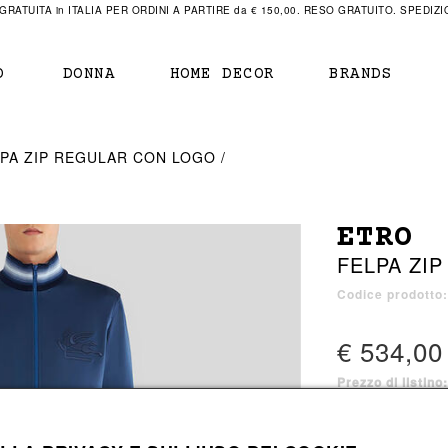
RATUITA in ITALIA PER ORDINI A PARTIRE da € 150,00. RESO GRATUITO. SPEDIZIO
O
DONNA
HOME DECOR
BRANDS
IAMENTO
IAMENTO
SCARPE
SCARPE
PA ZIP REGULAR CON LOGO
r
sneaker
sneaker
New Balance
ihara Yasuhiro
mocassini
scarpe con tacco
Off White
ETRO
obs
stivali
stivali
Our Legacy
FELPA ZI
sandali
scarpe basse
Represent Clothing
Grenoble
mocassini
Sacai
Codice prodotto
sandali
€ 534,00
Prezzo di listino
a bagno
a bagno
1 colore disponib