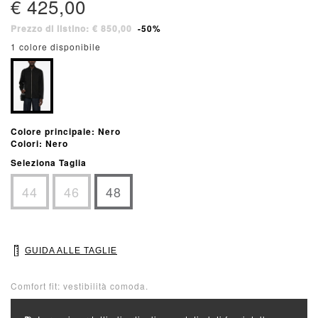
€ 425,00
Prezzo di listino: € 850,00
-50%
1 colore disponibile
Colore principale: Nero
Colori: Nero
Seleziona Taglia
44
46
48
GUIDA ALLE TAGLIE
Comfort fit: vestibilità comoda.