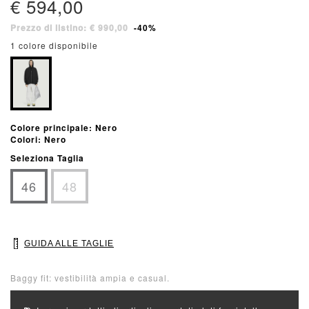
€ 594,00
Prezzo di listino: € 990,00
-40%
1 colore disponibile
Colore principale: Nero
Colori: Nero
Seleziona Taglia
46
48
GUIDA ALLE TAGLIE
Baggy fit: vestibilità ampia e casual.