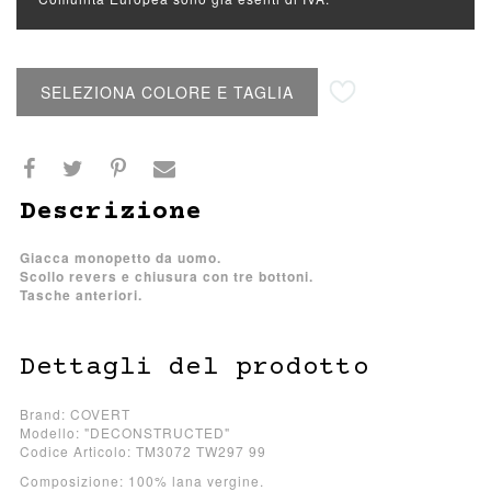
Aggiungi alla lista desideri
SELEZIONA COLORE E TAGLIA
Descrizione
Giacca monopetto da uomo.
Scollo revers e chiusura con tre bottoni.
Tasche anteriori.
Dettagli del prodotto
Brand: COVERT
Modello: "DECONSTRUCTED"
Codice Articolo: TM3072 TW297 99
Composizione: 100% lana vergine.