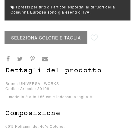
I prezzi per tutti gli articoli esportati al di fuori della
Comunità Europea sono già esenti di IVA.
Aggiungi alla lista desideri
SELEZIONA COLORE E TAGLIA
Dettagli del prodotto
Brand: UNIVERSAL WORKS
Codice Articolo: 30109
Il modello è alto 186 cm e indossa la taglia M.
Composizione
60% Poliammide, 40% Cotone.