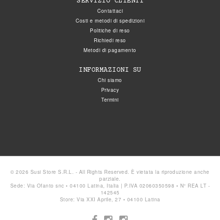
SERVIZIO CLIENTI
Contattaci
Costi e metodi di spedizioni
Politiche di reso
Richiedi reso
Metodi di pagamento
INFORMAZIONI SU
Chi siamo
Privacy
Termini
© 2026 Susi Store S.R.L. - All Rights Reserved. È vietata la riproduzione anche
parziale.
Sede: Via Ofanto snc • 04100 Latina, Italia | P.IVA 02060350598 • N° REA LT -
142545
Store: Via XXI Aprile, 27 • 04100 Latina