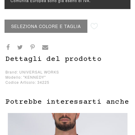
Comunità Europea sono già esenti di IVA.
Aggiungi alla lista desideri
SELEZIONA COLORE E TAGLIA
Dettagli del prodotto
Brand: UNIVERSAL WORKS
Modello: "KENNEDY"
Codice Articolo: 34225
Potrebbe interessarti anche