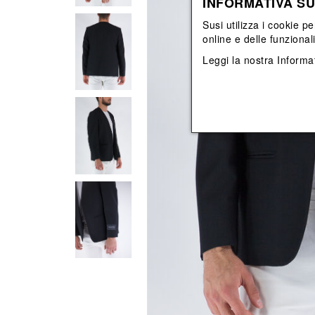
INFORMATIVA SU
Vedi tutti
Vedi tutti
orecchini
bracciali
Susi utilizza i cookie pe
collane
online e delle funzional
orecchini
Leggi la nostra
Informat