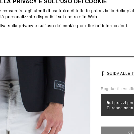
LLA PRIVACY E SULL'USO DEI COOKIE
Vedi tutti
Vedi tutti
r consentire agli utenti di usufruire di tutte le potenzialità della p
ità personalizzate disponibili sul nostro sito Web.
Colore principal
iva sulla privacy e sull'uso dei cookie
per ulteriori informazioni.
Colori: Nero
Seleziona Taglia
48
50
GUIDA ALLE 
Regular fit: vestib
I prezzi per
Europea sono g
SE