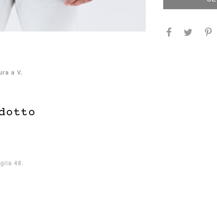
ra a V.
dotto
glia 48.