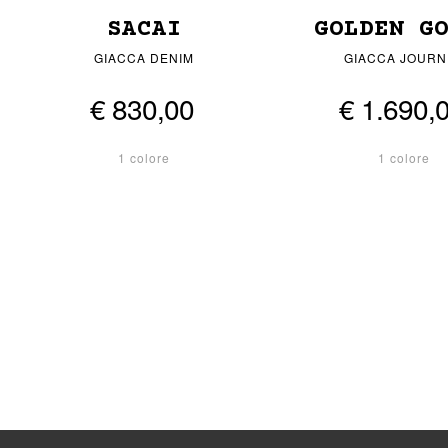
SACAI
GOLDEN G
S
GIACCA DENIM
GIACCA JOURN
€ 830,00
€ 1.690,
1 colore
1 colore