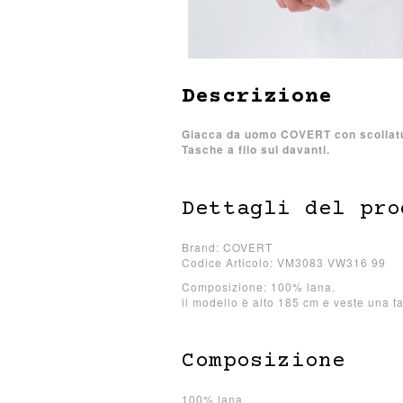
Descrizione
Giacca da uomo COVERT con scollatu
Tasche a filo sul davanti.
Dettagli del pro
Brand: COVERT
Codice Articolo: VM3083 VW316 99
Composizione: 100% lana.
il modello è alto 185 cm e veste una ta
Composizione
100% lana.