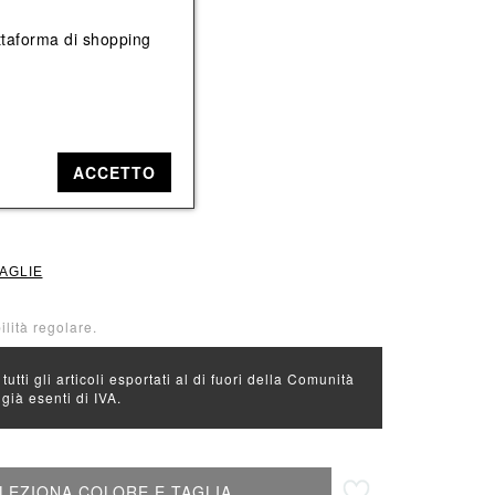
Vedi tutti
Vedi tutti
iattaforma di shopping
e: Nero
ACCETTO
52
TAGLIE
ilità regolare.
 tutti gli articoli esportati al di fuori della Comunità
ià esenti di IVA.
Aggiungi alla lista desideri
LEZIONA COLORE E TAGLIA