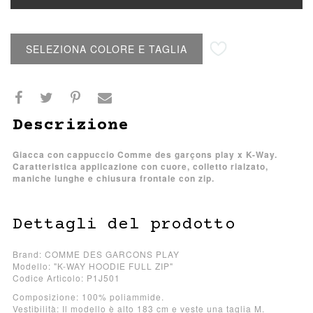
Aggiungi alla lista desideri
SELEZIONA COLORE E TAGLIA
Descrizione
Giacca con cappuccio Comme des garçons play x K-Way.
Caratteristica applicazione con cuore, colletto rialzato,
maniche lunghe e chiusura frontale con zip.
Dettagli del prodotto
Brand: COMME DES GARCONS PLAY
Modello: "K-WAY HOODIE FULL ZIP"
Codice Articolo: P1J501
Composizione: 100% poliammide.
Vestibilità: Il modello è alto 183 cm e veste una taglia M.