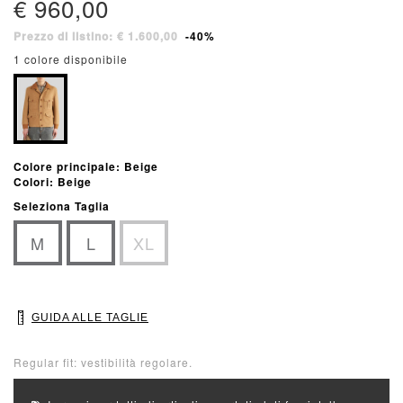
€ 960,00
Prezzo di listino: € 1.600,00
-40%
1 colore disponibile
Colore principale: Beige
Colori: Beige
Seleziona Taglia
M
L
XL
GUIDA ALLE TAGLIE
Regular fit: vestibilità regolare.