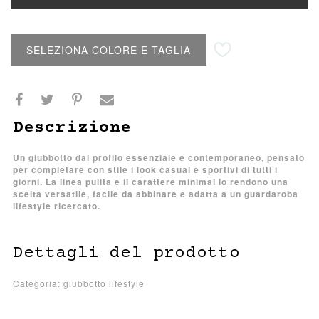
Aggiungi alla lista desideri
SELEZIONA COLORE E TAGLIA
Descrizione
Un giubbotto dal profilo essenziale e contemporaneo, pensato
per completare con stile i look casual e sportivi di tutti i
giorni. La linea pulita e il carattere minimal lo rendono una
scelta versatile, facile da abbinare e adatta a un guardaroba
lifestyle ricercato.
Dettagli del prodotto
Categoria: giubbotto lifestyle