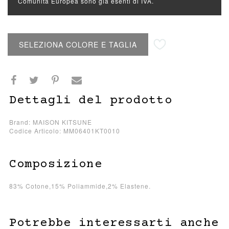
Comunità Europea sono già esenti di IVA.
Aggiungi alla lista desideri
SELEZIONA COLORE E TAGLIA
Dettagli del prodotto
Brand: MAISON KITSUNE
Codice Articolo: MM06401KT0010
Composizione
83% Cotone,15% Poliammide,2% Elastene.
Potrebbe interessarti anche