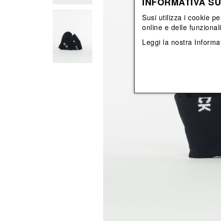
INFORMATIVA SU
Vedi tutti
Vedi tutti
orecchini
bracciali
Susi utilizza i cookie pe
collane
online e delle funzional
orecchini
Leggi la nostra
Informat