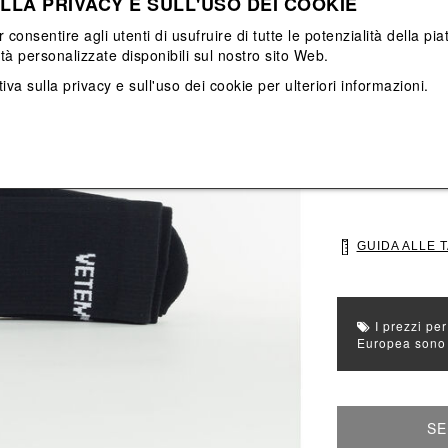
LLA PRIVACY E SULL'USO DEI COOKIE
Vedi tutti
Vedi tutti
r consentire agli utenti di usufruire di tutte le potenzialità della p
ità personalizzate disponibili sul nostro sito Web.
Colore principal
iva sulla privacy e sull'uso dei cookie
per ulteriori informazioni.
Colori: Bianco, 
Seleziona Taglia
35
39
GUIDA ALLE 
I prezzi per
Europea sono g
SE