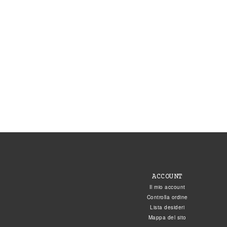
ACCOUNT
Il mio account
Controlla ordine
Lista desideri
Mappa del sito