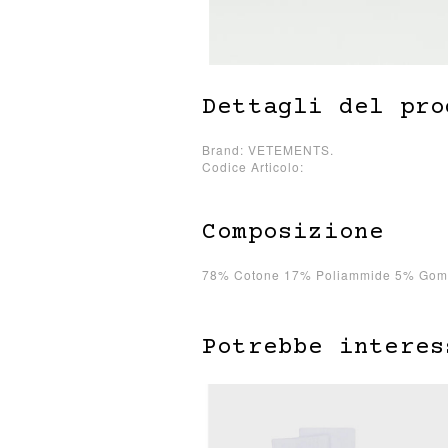
Dettagli del pro
Brand: VETEMENTS.
Codice Articolo:
Composizione
78% Cotone 17% Poliammide 5% Go
Potrebbe interes