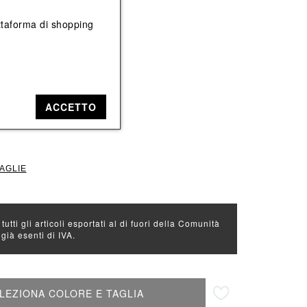
Vedi tutti
Vedi tutti
iattaforma di shopping
e: Nero
Nero
ACCETTO
43
TAGLIE
 tutti gli articoli esportati al di fuori della Comunità
ià esenti di IVA.
Aggiungi alla lista desideri
LEZIONA COLORE E TAGLIA