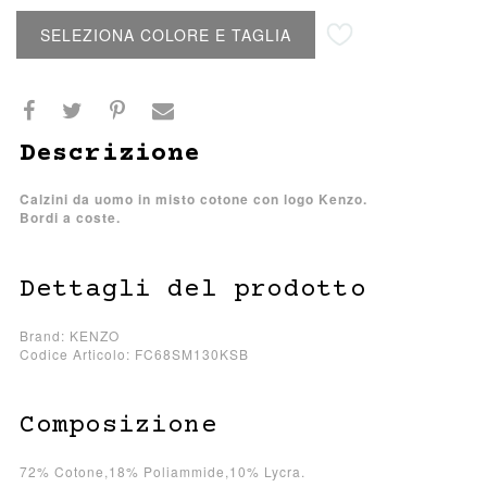
Aggiungi alla lista desideri
SELEZIONA COLORE E TAGLIA
Descrizione
Calzini da uomo in misto cotone con logo Kenzo.
Bordi a coste.
Dettagli del prodotto
Brand: KENZO
Codice Articolo: FC68SM130KSB
Composizione
72% Cotone,18% Poliammide,10% Lycra.