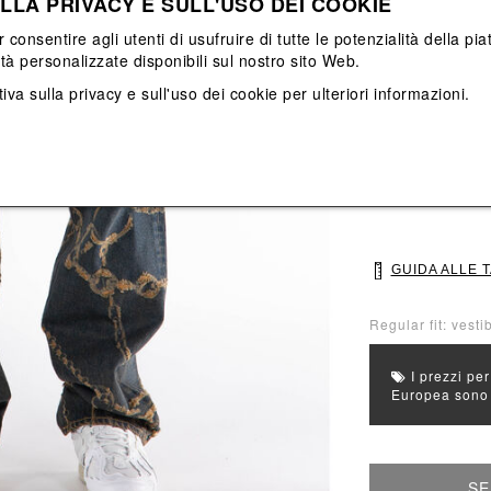
LLA PRIVACY E SULL'USO DEI COOKIE
Vedi tutti
Vedi tutti
r consentire agli utenti di usufruire di tutte le potenzialità della p
ità personalizzate disponibili sul nostro sito Web.
Colore principal
iva sulla privacy e sull'uso dei cookie
per ulteriori informazioni.
Colori: Blu, Mar
Seleziona Taglia
30
32
GUIDA ALLE 
Regular fit: vestib
I prezzi per
Europea sono g
SE