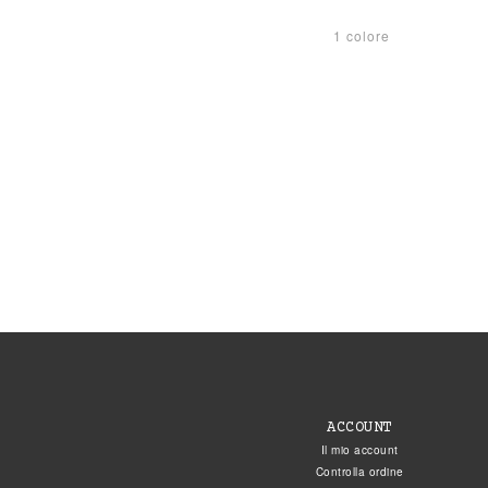
1 colore
ACCOUNT
Il mio account
Controlla ordine