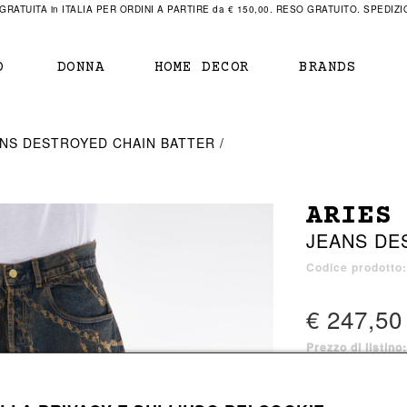
RATUITA in ITALIA PER ORDINI A PARTIRE da € 150,00. RESO GRATUITO. SPEDIZIO
O
DONNA
HOME DECOR
BRANDS
IAMENTO
IAMENTO
SCARPE
SCARPE
ANS DESTROYED CHAIN BATTER
r
sneaker
sneaker
New Balance
ihara Yasuhiro
mocassini
scarpe con tacco
Off White
ARIES
obs
stivali
stivali
Our Legacy
JEANS DE
sandali
scarpe basse
Represent Clothing
Grenoble
mocassini
Sacai
Codice prodott
sandali
€ 247,50
Prezzo di listino
a bagno
a bagno
1 colore disponib