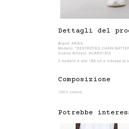
Dettagli del pro
Brand: ARIES
Modello: "DESTROYED CHAIN BATTE
Codice Articolo: SUAR31303
Il modello è alto 186 cm e indossa la t
Composizione
100% cotone.
Potrebbe interes