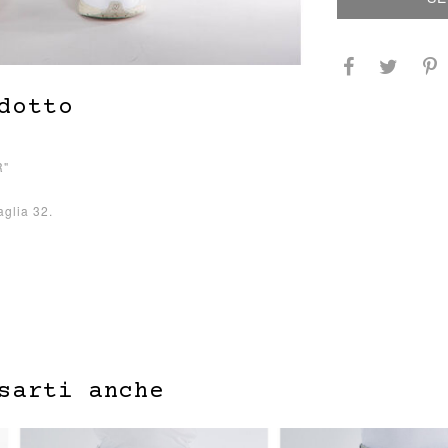
dotto
R"
aglia 32.
sarti anche