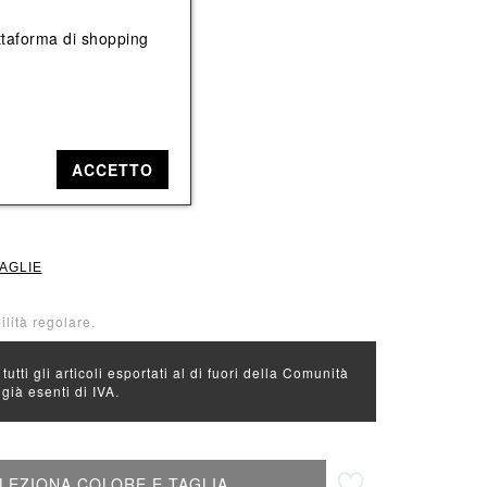
Vedi tutti
Vedi tutti
iattaforma di shopping
e: Blu
rone
ACCETTO
34
TAGLIE
ilità regolare.
 tutti gli articoli esportati al di fuori della Comunità
ià esenti di IVA.
Aggiungi alla lista desideri
LEZIONA COLORE E TAGLIA