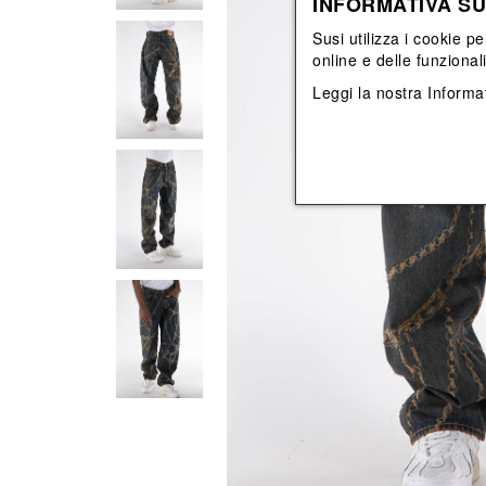
INFORMATIVA SU
Vedi tutti
Vedi tutti
orecchini
bracciali
Susi utilizza i cookie pe
collane
online e delle funzional
orecchini
Leggi la nostra
Informat