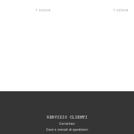
1 colore
1 colore
SERVIZIO CLIENTI
Contattaci
Costi e metodi di spedizioni