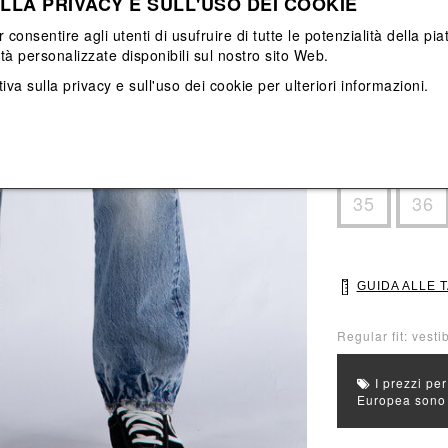
LLA PRIVACY E SULL'USO DEI COOKIE
Vedi tutti
Vedi tutti
r consentire agli utenti di usufruire di tutte le potenzialità della p
ità personalizzate disponibili sul nostro sito Web.
Colore principal
Colori: Azzurro
iva sulla privacy e sull'uso dei cookie
per ulteriori informazioni.
Seleziona Taglia
28
29
35
36
GUIDA ALLE 
Regular fit: vesti
I prezzi per
Europea sono g