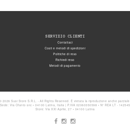
SERVIZIO CLIENTI
Contattaci
Costi e metodi di spedizioni
Politiche di reso
Richiedi reso
Metodi di pagamento
© 2026 Susi Store S.R.L. - All Rights Reserved. È vietata la riproduzione anche parziale
Sede: Via Ofanto snc • 04100 Latina, Italia | P.IVA 02060350598 • N° REA LT - 14254
Store: Via XXI Aprile, 27 • 04100 Latina