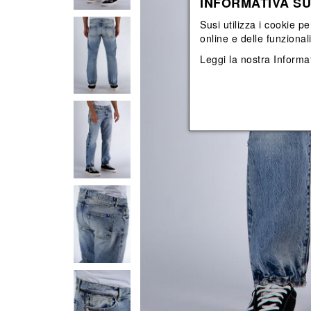
INFORMATIVA SU
Vedi tutti
Vedi tutti
orecchini
bracciali
Susi utilizza i cookie pe
collane
online e delle funzional
orecchini
Leggi la nostra
Informat