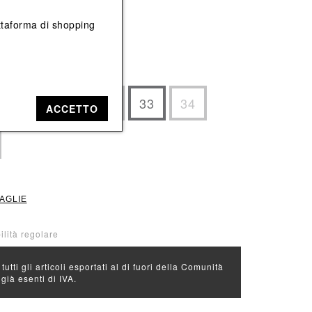
Vedi tutti
Vedi tutti
iattaforma di shopping
e: Azzurro
30
31
32
33
34
ACCETTO
TAGLIE
bilità regolare
 tutti gli articoli esportati al di fuori della Comunità
ià esenti di IVA.