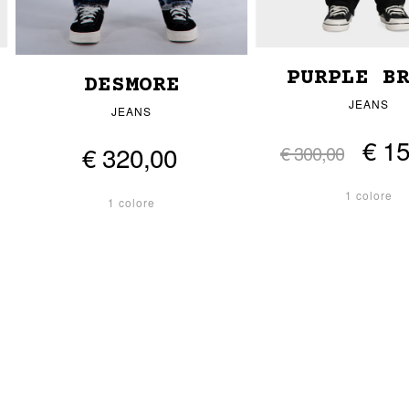
PURPLE B
DESMORE
S
JEANS
JEANS
€ 1
€ 320,00
€ 300,00
1 colore
1 colore