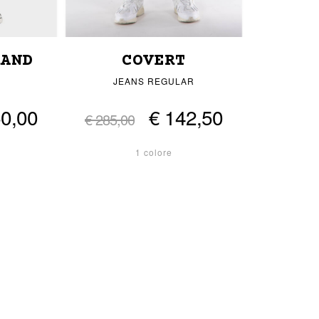
RAND
COVERT
JEANS REGULAR
50,00
€ 142,50
€ 285,00
1 colore