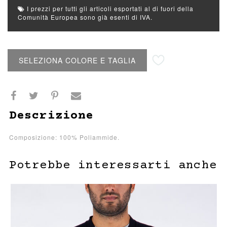
I prezzi per tutti gli articoli esportati al di fuori della
Comunità Europea sono già esenti di IVA.
Aggiungi alla lista desideri
SELEZIONA COLORE E TAGLIA
Descrizione
Composizione: 100% Poliammide.
Potrebbe interessarti anche