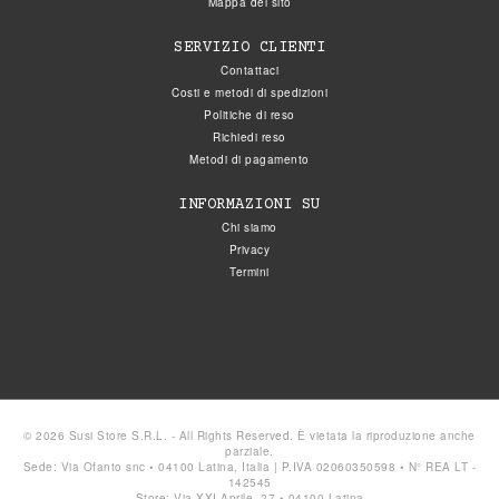
Mappa del sito
SERVIZIO CLIENTI
Contattaci
Costi e metodi di spedizioni
Politiche di reso
Richiedi reso
Metodi di pagamento
INFORMAZIONI SU
Chi siamo
Privacy
Termini
© 2026 Susi Store S.R.L. - All Rights Reserved. È vietata la riproduzione anche
parziale.
Sede: Via Ofanto snc • 04100 Latina, Italia | P.IVA 02060350598 • N° REA LT -
142545
Store: Via XXI Aprile, 27 • 04100 Latina