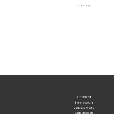
1 colore
ACCOUNT
Il mio account
Controlla ordine
Lista desideri