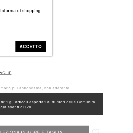
Vedi tutti
Vedi tutti
iattaforma di shopping
e: Nero
Nero
ACCETTO
TAGLIE
à molto più abbondante, non aderente.
 tutti gli articoli esportati al di fuori della Comunità
ià esenti di IVA.
Aggiungi alla lista desideri
LEZIONA COLORE E TAGLIA