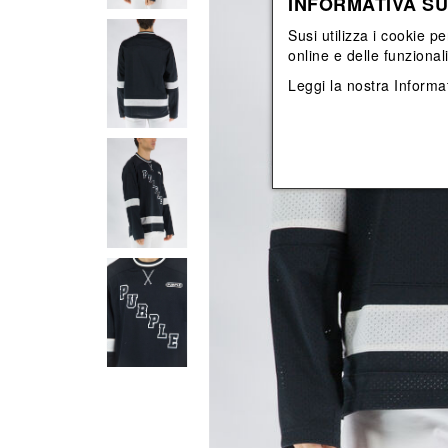
INFORMATIVA SU
Vedi tutti
Vedi tutti
orecchini
bracciali
Susi utilizza i cookie pe
collane
online e delle funzional
orecchini
Leggi la nostra
Informat