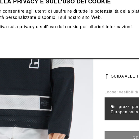
LLA PRIVACY E SULL'USO DEI COOKIE
Vedi tutti
Vedi tutti
r consentire agli utenti di usufruire di tutte le potenzialità della p
ità personalizzate disponibili sul nostro sito Web.
Colore principal
iva sulla privacy e sull'uso dei cookie
per ulteriori informazioni.
Colori: Bianco, 
Seleziona Taglia
M
L
GUIDA ALLE 
Loose: vestibilit
I prezzi per
Europea sono g
SE