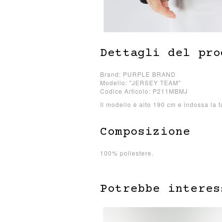
Dettagli del pro
Brand: PURPLE BRAND
Modello: "JERSEY TEAM"
Codice Articolo: P211MBMJ
Il modello è alto 190 cm e indossa la t
Composizione
100% poliestere.
Potrebbe interes