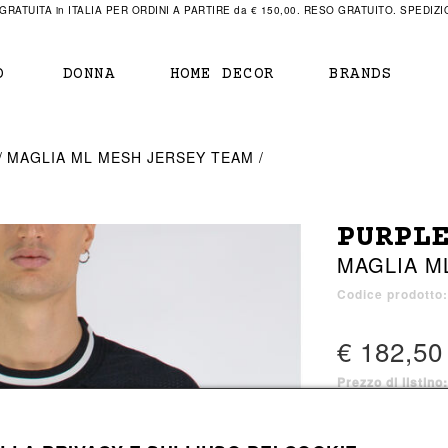
RATUITA in ITALIA PER ORDINI A PARTIRE da € 150,00. RESO GRATUITO. SPEDIZIO
O
DONNA
HOME DECOR
BRANDS
IAMENTO
IAMENTO
SCARPE
SCARPE
MAGLIA ML MESH JERSEY TEAM
r
sneaker
sneaker
New Balance
ihara Yasuhiro
mocassini
scarpe con tacco
Off White
PURPL
obs
stivali
stivali
Our Legacy
MAGLIA M
sandali
scarpe basse
Represent Clothing
Grenoble
mocassini
Sacai
Codice prodott
sandali
€ 182,50
Prezzo di listino
a bagno
a bagno
1 colore disponib