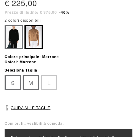
€ 225,00
Prezzo di listino: € 375,00
-40%
2 colori disponibili
Colore principale: Marrone
Colori: Marrone
Seleziona Taglia
S
M
L
GUIDA ALLE TAGLIE
Comfort fit: vestibilità comoda.