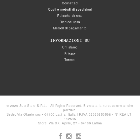
Contattaci
Costi e metodi di spedizioni
Politiche di reso
Richiedi reso
Metodi di pagamento
INFORMAZIONI SU
Chi siamo
Privacy
Termini
© 2026 Susi Store S.R.L. - All Rights Reserved. È vietata la riproduzione anche
parziale.
Sede: Via Ofanto snc • 04100 Latina, Italia | P.IVA 02060350598 • N° REA LT -
142545
Store: Via XXI Aprile, 27 • 04100 Latina