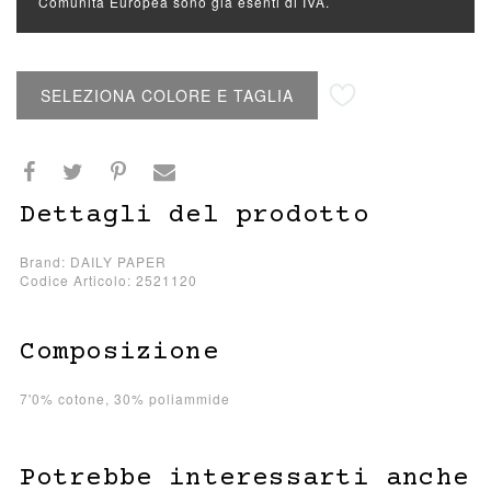
Comunità Europea sono già esenti di IVA.
Aggiungi alla lista desideri
SELEZIONA COLORE E TAGLIA
Dettagli del prodotto
Brand: DAILY PAPER
Codice Articolo: 2521120
Composizione
7'0% cotone, 30% poliammide
Potrebbe interessarti anche