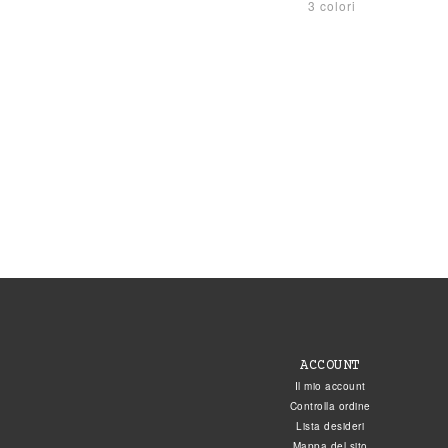
3 colori
ACCOUNT
Il mio account
Controlla ordine
Lista desideri
Mappa del sito