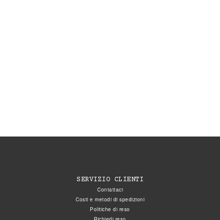
SERVIZIO CLIENTI
Contattaci
Costi e metodi di spedizioni
Politiche di reso
Richiedi reso