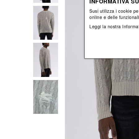
INFORMATIVA SU
Vedi tutti
Vedi tutti
orecchini
bracciali
Susi utilizza i cookie pe
collane
online e delle funzional
orecchini
Leggi la nostra
Informat