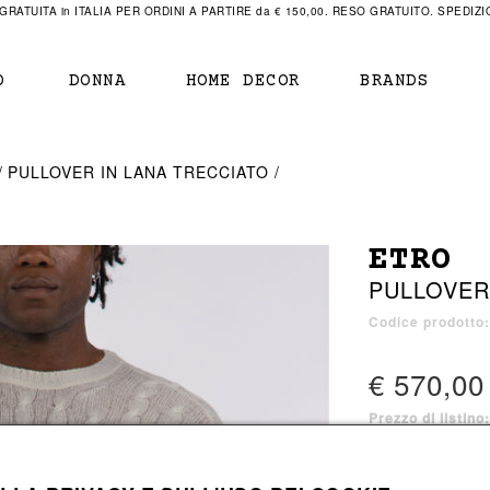
RATUITA in ITALIA PER ORDINI A PARTIRE da € 150,00. RESO GRATUITO. SPEDIZIO
O
DONNA
HOME DECOR
BRANDS
IAMENTO
IAMENTO
SCARPE
SCARPE
PULLOVER IN LANA TRECCIATO
r
sneaker
sneaker
New Balance
ihara Yasuhiro
mocassini
scarpe con tacco
Off White
ETRO
obs
stivali
stivali
Our Legacy
PULLOVER
sandali
scarpe basse
Represent Clothing
Grenoble
mocassini
Sacai
Codice prodotto
sandali
€ 570,00
Prezzo di listino
a bagno
a bagno
2 colori disponibi