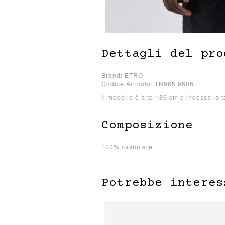
Dettagli del pro
Brand: ETRO
Codice Articolo: 1N965 9606
Il modello è alto 186 cm e indossa la t
Composizione
100% cashmere
Potrebbe interes