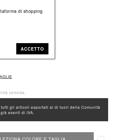
Vedi tutti
Vedi tutti
iattaforma di shopping
e: Bianco
ACCETTO
XL
TAGLIE
bilità comoda.
 tutti gli articoli esportati al di fuori della Comunità
ià esenti di IVA.
Aggiungi alla lista desideri
LEZIONA COLORE E TAGLIA