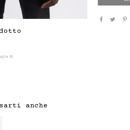
dotto
aglia M.
sarti anche