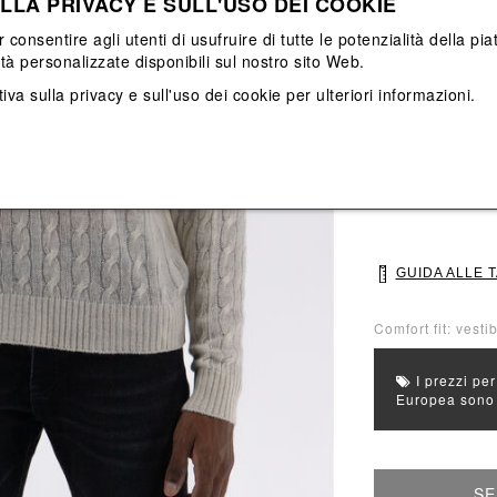
LLA PRIVACY E SULL'USO DEI COOKIE
Vedi tutti
Vedi tutti
r consentire agli utenti di usufruire di tutte le potenzialità della p
ità personalizzate disponibili sul nostro sito Web.
Colore principal
iva sulla privacy e sull'uso dei cookie
per ulteriori informazioni.
Colori: Bianco
Seleziona Taglia
M
L
GUIDA ALLE 
Comfort fit: vesti
I prezzi per
Europea sono g
SE