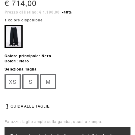
€ 714,00
Prezzo di listino: € 1.190,00
-40%
1 colore disponibile
Colore principale: Nero
Colori: Nero
Seleziona Taglia
XS
S
M
GUIDA ALLE TAGLIE
Palazzo: taglio ampio sulla gamba, quasi a zampa.