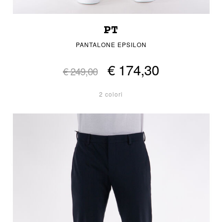
PT
PANTALONE EPSILON
€ 174,30
€ 249,00
2 colori