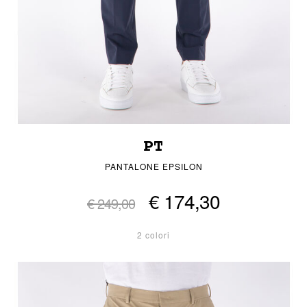
PT
PANTALONE EPSILON
€ 174,30
€ 249,00
2 colori