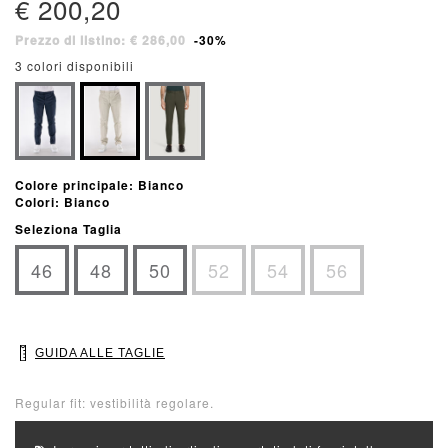
€ 200,20
Prezzo di listino: € 286,00
-30%
3 colori disponibili
Colore principale: Bianco
Colori: Bianco
Seleziona Taglia
46
48
50
52
54
56
GUIDA ALLE TAGLIE
Regular fit: vestibilità regolare.