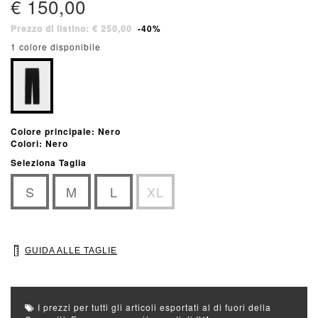
€ 150,00
Prezzo di listino: € 250,00
-40%
1 colore disponibile
Colore principale: Nero
Colori: Nero
Seleziona Taglia
S
M
L
XL
GUIDA ALLE TAGLIE
I prezzi per tutti gli articoli esportati al di fuori della