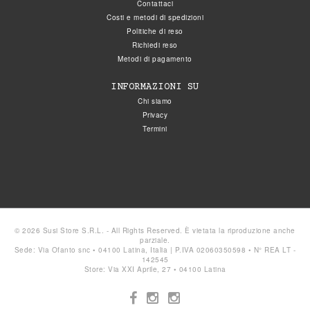
Contattaci
Costi e metodi di spedizioni
Politiche di reso
Richiedi reso
Metodi di pagamento
INFORMAZIONI SU
Chi siamo
Privacy
Termini
© 2026 Susi Store S.R.L. - All Rights Reserved. È vietata la riproduzione anche
parziale.
Sede: Via Ofanto snc • 04100 Latina, Italia | P.IVA 02060350598 • N° REA LT -
142545
Store: Via XXI Aprile, 27 • 04100 Latina