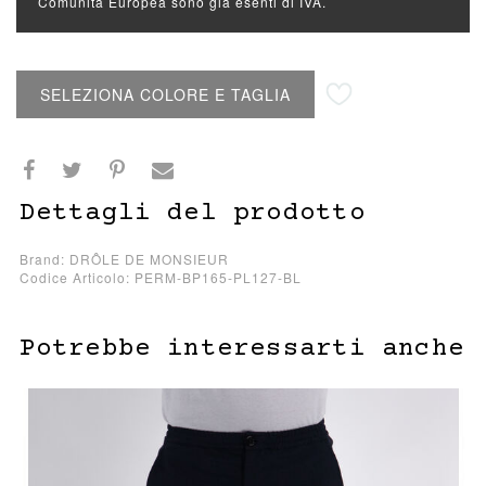
Comunità Europea sono già esenti di IVA.
Aggiungi alla lista desideri
SELEZIONA COLORE E TAGLIA
Dettagli del prodotto
Brand: DRÔLE DE MONSIEUR
Codice Articolo: PERM-BP165-PL127-BL
Potrebbe interessarti anche