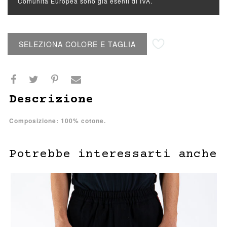
Comunità Europea sono già esenti di IVA.
Aggiungi alla lista desideri
SELEZIONA COLORE E TAGLIA
Descrizione
Composizione: 100% cotone.
Potrebbe interessarti anche