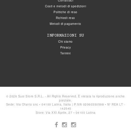
Contattaci
Costi e metodi di spedizioni
Politiche di reso
Richiedi reso
Metodi di pagamento
INFORMAZIONI SU
Chi siamo
Privacy
Termini
© 2026 Susi Store S.R.L. - All Rights Reserved. È vietata la riproduzione anche
parziale.
Sede: Via Ofanto snc • 04100 Latina, Italia | P.IVA 02060350598 • N° REA LT -
142545
Store: Via XXI Aprile, 27 • 04100 Latina