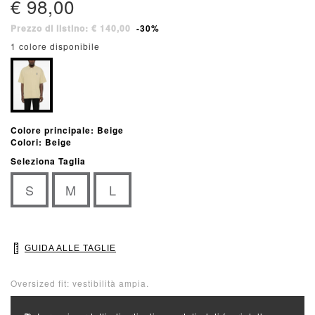
€ 98,00
Prezzo di listino: € 140,00
-30%
1 colore disponibile
Colore principale: Beige
Colori: Beige
Seleziona Taglia
S
M
L
GUIDA ALLE TAGLIE
Oversized fit: vestibilità ampia.