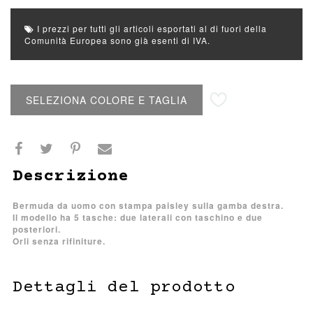
I prezzi per tutti gli articoli esportati al di fuori della
Comunità Europea sono già esenti di IVA.
Aggiungi alla lista desideri
SELEZIONA COLORE E TAGLIA
Descrizione
Bermuda da uomo con stampa paisley sulla gamba destra.
Il modello ha 5 tasche: due laterali con taschino e due
posteriori.
Orli senza rifiniture.
Dettagli del prodotto