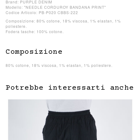
Brand: PURPLE DENIM
Modello: "NEEDLE CORDUROY BANDANA PRINT"
Codice Articolo: PB-P020 CBBS-222
Composizione: 80% cotone, 18% viscosa, 1% elastan, 1%
poliestere.
Fodera tasche: 100% cotone.
Composizione
80% cotone, 18% viscosa, 1% elastan, 1% poliestere.
Potrebbe interessarti anche