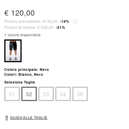
€ 120,00
Prezzo precedente: €149,40
-19%
Prezzo di listino: € 249,00
-51%
1 colore disponibile
Colore principale: Nero
Colori: Bianco, Nero
Seleziona Taglia
31
32
33
34
36
GUIDA ALLE TAGLIE