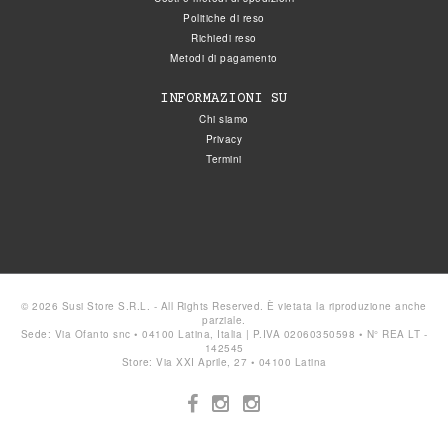
Politiche di reso
Richiedi reso
Metodi di pagamento
INFORMAZIONI SU
Chi siamo
Privacy
Termini
© 2026 Susi Store S.R.L. - All Rights Reserved. È vietata la riproduzione anche
parziale.
Sede: Via Ofanto snc • 04100 Latina, Italia | P.IVA 02060350598 • N° REA LT -
142545
Store: Via XXI Aprile, 27 • 04100 Latina