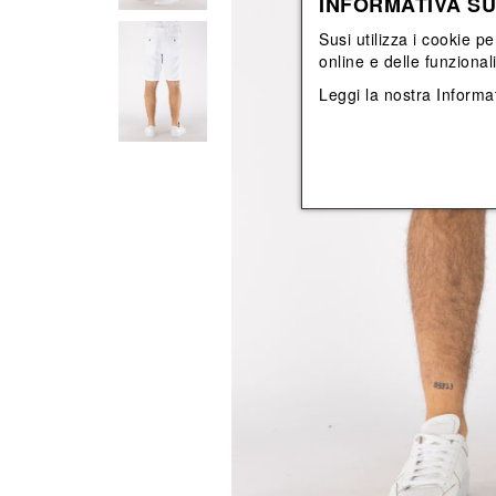
INFORMATIVA SU
Vedi tutti
Vedi tutti
orecchini
bracciali
Susi utilizza i cookie pe
collane
online e delle funzional
orecchini
Leggi la nostra
Informat