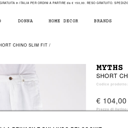
RATUITA in ITALIA PER ORDINI A PARTIRE da € 150,00. RESO GRATUITO. SPEDIZIO
O
DONNA
HOME DECOR
BRANDS
IAMENTO
IAMENTO
SCARPE
SCARPE
HORT CHINO SLIM FIT
r
sneaker
sneaker
New Balance
ihara Yasuhiro
mocassini
scarpe con tacco
Off White
MYTHS
obs
stivali
stivali
Our Legacy
SHORT CH
sandali
scarpe basse
Represent Clothing
Grenoble
mocassini
Sacai
Codice prodotto
sandali
€ 104,00
Prezzo di listino
a bagno
a bagno
5 colori disponibi