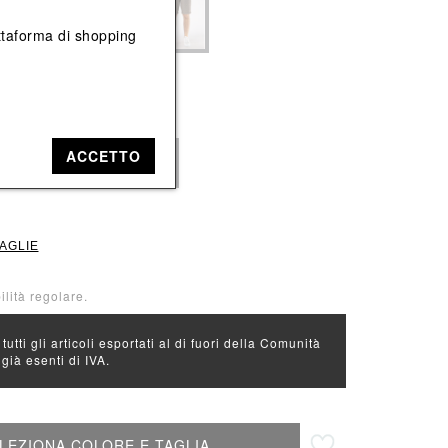
Vedi tutti
Vedi tutti
iattaforma di shopping
e: Bianco
ACCETTO
50
52
54
TAGLIE
ilità regolare.
 tutti gli articoli esportati al di fuori della Comunità
ià esenti di IVA.
Aggiungi alla lista desideri
LEZIONA COLORE E TAGLIA