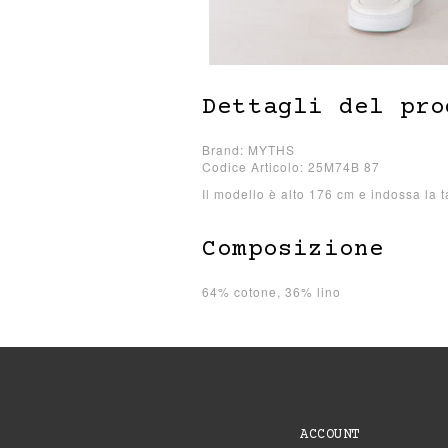
Dettagli del pro
Brand: MYTHS
Codice Articolo: 25M74B 87
Il modello è alto 176 cm e indossa la t
Composizione
64% cotone, 36% lino
ACCOUNT