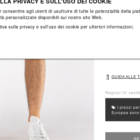
LLA PRIVACY E SULL'USO DEI COOKIE
Vedi tutti
Vedi tutti
r consentire agli utenti di usufruire di tutte le potenzialità della p
ità personalizzate disponibili sul nostro sito Web.
Colore principal
iva sulla privacy e sull'uso dei cookie
per ulteriori informazioni.
Colori: Bianco
Seleziona Taglia
46
48
GUIDA ALLE 
Regular fit: vestib
I prezzi per
Europea sono g
SE