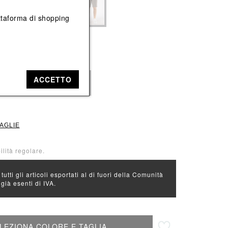
Vedi tutti
Vedi tutti
iattaforma di shopping
e: Blu
ACCETTO
50
52
54
TAGLIE
ilità regolare.
 tutti gli articoli esportati al di fuori della Comunità
ià esenti di IVA.
Aggiungi alla lista desideri
LEZIONA COLORE E TAGLIA