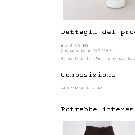
Dettagli del pro
Brand: MYTHS
Codice Articolo: 25M74B 87
Il modello è alto 176 cm e indossa la t
Composizione
64% cotone, 36% lino
Potrebbe interes