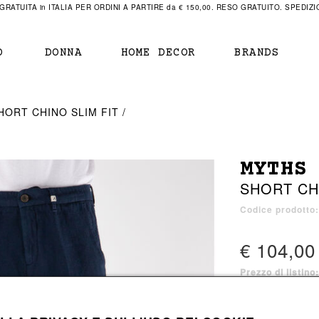
RATUITA in ITALIA PER ORDINI A PARTIRE da € 150,00. RESO GRATUITO. SPEDIZIO
O
DONNA
HOME DECOR
BRANDS
IAMENTO
IAMENTO
SCARPE
SCARPE
HORT CHINO SLIM FIT
r
sneaker
sneaker
New Balance
ihara Yasuhiro
mocassini
scarpe con tacco
Off White
MYTHS
obs
stivali
stivali
Our Legacy
SHORT CH
sandali
scarpe basse
Represent Clothing
Grenoble
mocassini
Sacai
Codice prodotto
sandali
€ 104,00
Prezzo di listino
a bagno
a bagno
5 colori disponibi