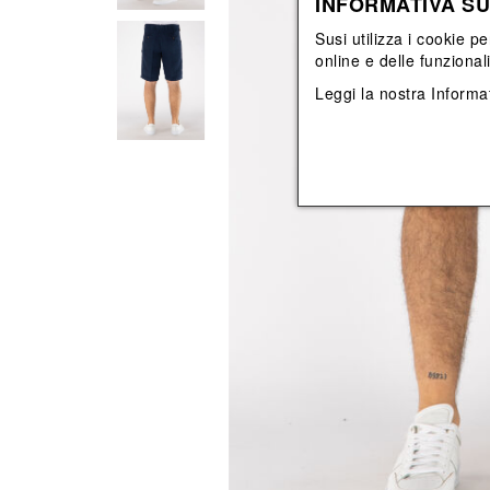
INFORMATIVA SU
Vedi tutti
Vedi tutti
orecchini
bracciali
Susi utilizza i cookie pe
collane
online e delle funzional
orecchini
Leggi la nostra
Informat