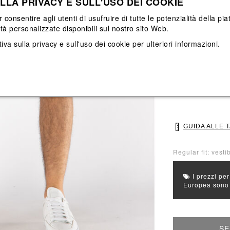
LLA PRIVACY E SULL'USO DEI COOKIE
Vedi tutti
Vedi tutti
r consentire agli utenti di usufruire di tutte le potenzialità della p
ità personalizzate disponibili sul nostro sito Web.
Colore principal
iva sulla privacy e sull'uso dei cookie
per ulteriori informazioni.
Colori: Blu
Seleziona Taglia
46
48
GUIDA ALLE 
Regular fit: vestib
I prezzi per
Europea sono g
SE