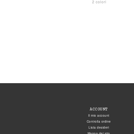
2 colori
ACCOUNT
Il mio account
Controlla ordine
Lista desideri
Mappa del sito