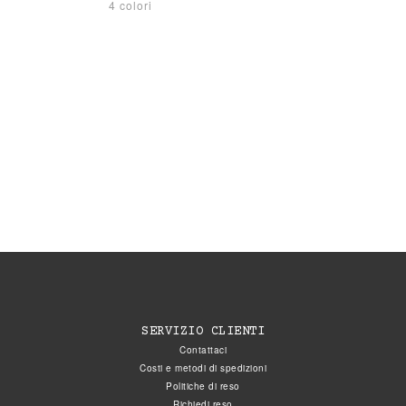
4 colori
SERVIZIO CLIENTI
Contattaci
Costi e metodi di spedizioni
Politiche di reso
Richiedi reso