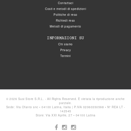
Contattaci
Costi e metodi di spedizioni
Politiche di reso
Richiedi reso
Metodi di pagamento
INFORMAZIONI SU
Chi siamo
Privacy
Termini
© 2026 Susi Store S.R.L. - All Rights Reserved. È vietata la riproduzione anche
parziale.
Sede: Via Ofanto snc • 04100 Latina, Italia | P.IVA 02060350598 • N° REA LT -
142545
Store: Via XXI Aprile, 27 • 04100 Latina