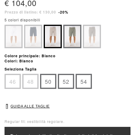
€ 104,00
Prezzo di listino: € 130,00
-20%
5 colori disponibili
Colore principale: Bianco
Colori: Bianco
Seleziona Taglia
46
48
50
52
54
GUIDA ALLE TAGLIE
Regular fit: vestibilità regolare.