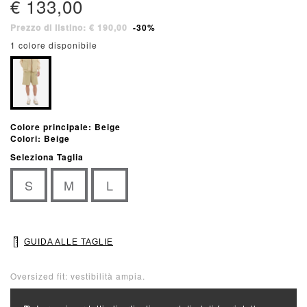
€ 133,00
Prezzo di listino: € 190,00
-30%
1 colore disponibile
Colore principale: Beige
Colori: Beige
Seleziona Taglia
S
M
L
GUIDA ALLE TAGLIE
Oversized fit: vestibilità ampia.