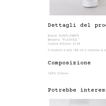
Dettagli del pro
Brand: SUNFLOWER
Modello: "PLEATED "
Codice Articolo: 4134
Il modello è alto 186 cm e indossa la t
Composizione
100% Cotone.
Potrebbe interes