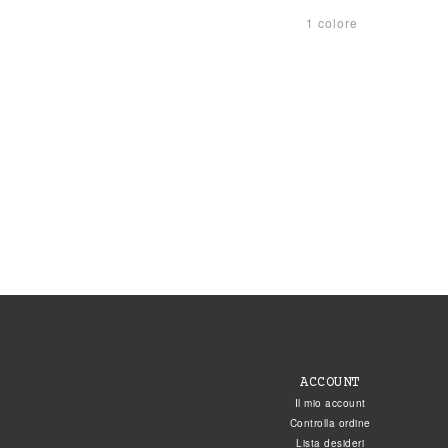
1 colore
ACCOUNT
Il mio account
Controlla ordine
Lista desideri