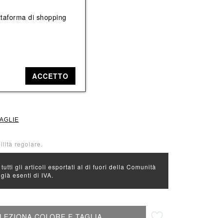
Vedi tutti
Vedi tutti
iattaforma di shopping
e: Beige
ACCETTO
50
52
TAGLIE
ilità regolare.
 tutti gli articoli esportati al di fuori della Comunità
ià esenti di IVA.
Aggiungi alla lista desideri
LEZIONA COLORE E TAGLIA