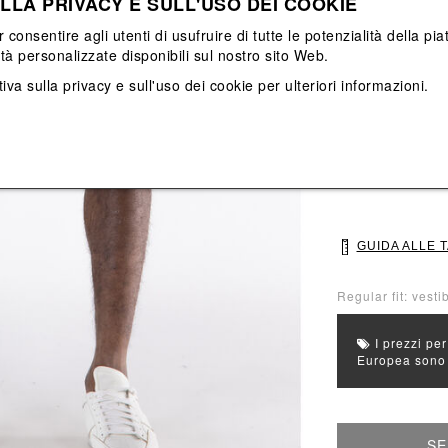
LLA PRIVACY E SULL'USO DEI COOKIE
Vedi tutti
Vedi tutti
r consentire agli utenti di usufruire di tutte le potenzialità della p
ità personalizzate disponibili sul nostro sito Web.
Colore principal
iva sulla privacy e sull'uso dei cookie
per ulteriori informazioni.
Colori: Beige
Seleziona Taglia
46
48
GUIDA ALLE 
Regular fit: vestib
I prezzi per
Europea sono g
SE