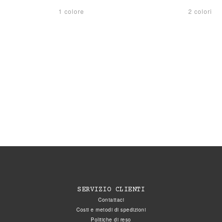
1 colore
2 colori
SERVIZIO CLIENTI
Contattaci
Costi e metodi di spedizioni
Politiche di reso