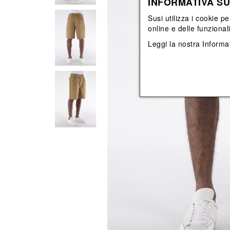
INFORMATIVA SU
Vedi tutti
Vedi tutti
orecchini
bracciali
Susi utilizza i cookie pe
collane
online e delle funzional
orecchini
Leggi la nostra
Informat