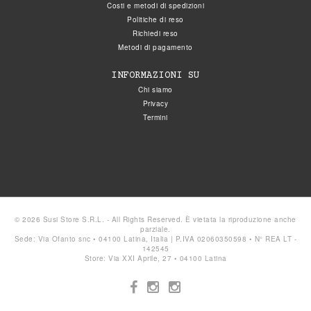
Costi e metodi di spedizioni
Politiche di reso
Richiedi reso
Metodi di pagamento
INFORMAZIONI SU
Chi siamo
Privacy
Termini
© 2026 Susi Store S.R.L. - All Rights Reserved. È vietata la riproduzione anche
parziale.
Sede: Via Ofanto snc • 04100 Latina, Italia | P.IVA 02060350598 • N° REA LT -
142545
Store: Via XXI Aprile, 27 • 04100 Latina