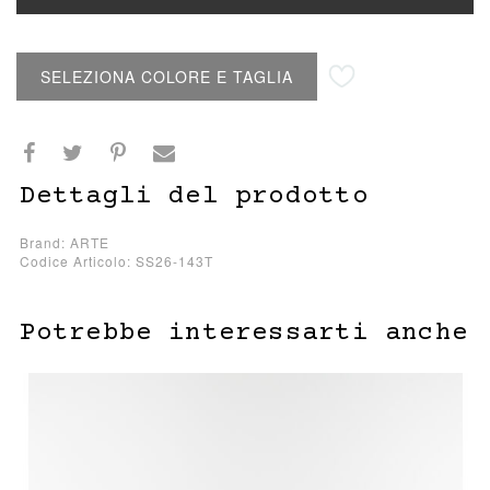
Aggiungi alla lista desideri
SELEZIONA COLORE E TAGLIA
Dettagli del prodotto
Brand: ARTE
Codice Articolo: SS26-143T
Potrebbe interessarti anche