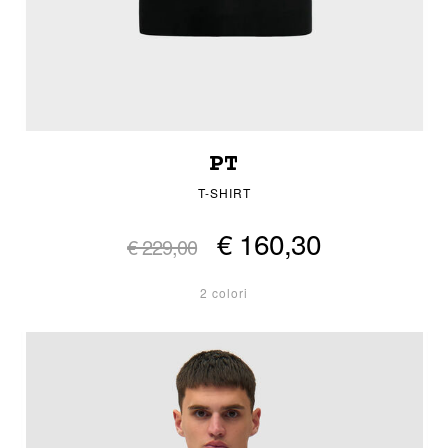
PT
T-SHIRT
€ 160,30
€ 229,00
2 colori