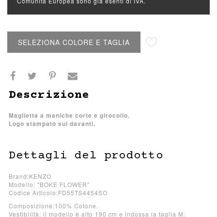
Comunità Europea sono già esenti di IVA.
Aggiungi alla lista desideri
SELEZIONA COLORE E TAGLIA
Descrizione
Maglietta a maniche corte e girocollo.
Logo stampato sul davanti.
Dettagli del prodotto
Brand:KENZO
Modello: "BOKE FLOWER"
Codice Articolo:FD55TS4454SO
Composizione:100% Cotone.
Vestibilità: il modello è alto 190 cm e indossa la taglia M.