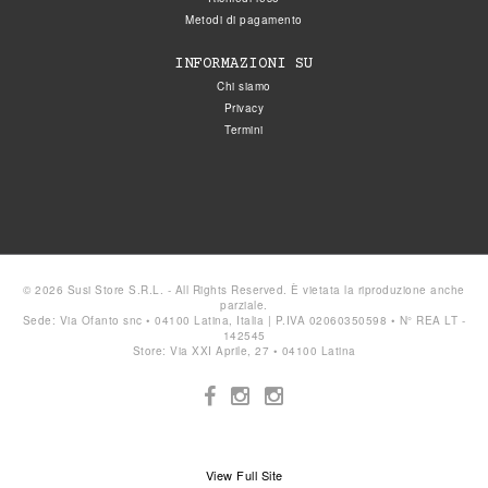
Metodi di pagamento
INFORMAZIONI SU
Chi siamo
Privacy
Termini
© 2026 Susi Store S.R.L. - All Rights Reserved. È vietata la riproduzione anche
parziale.
Sede: Via Ofanto snc • 04100 Latina, Italia | P.IVA 02060350598 • N° REA LT -
142545
Store: Via XXI Aprile, 27 • 04100 Latina
View Full Site