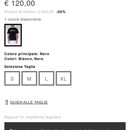
€ 120,00
Prezzo di listino: € 240,00
-50%
1 colore disponibile
Colore principale: Nero
Colori: Bianco, Nero
Seleziona Taglia
S
M
L
XL
GUIDA ALLE TAGLIE
Regular fit: vestibilità regolare