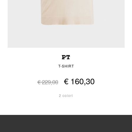
PT
T-SHIRT
€ 160,30
€ 229,00
2 colori