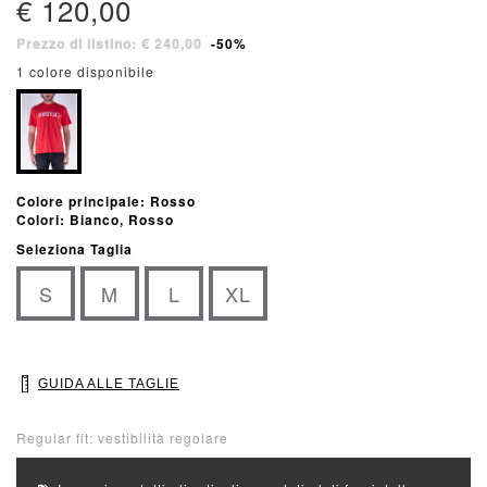
€ 120,00
Prezzo di listino: € 240,00
-50%
1 colore disponibile
Colore principale: Rosso
Colori: Bianco, Rosso
Seleziona Taglia
S
M
L
XL
GUIDA ALLE TAGLIE
Regular fit: vestibilità regolare